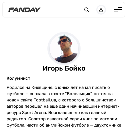
UK
RU
Англия
Испания
Германия
Италия
Франция
Игорь Бойко
Украина
Колумнист
ЛЧ
Родился на Киевщине, с юных лет начал писать о
футболе — сначала в газете "Болельщик", потом на
ЛЕ
новом сайте Football.ua, с которого с большинством
авторов перешел на еще один начинающий интернет-
ЧЕ-2028
ресурс Sport Arena. Возглавлял его как главный
редактор. Соавтор известной серии книг по истории
Букмекеры
футбола, части об английском футболе — двухтомнике