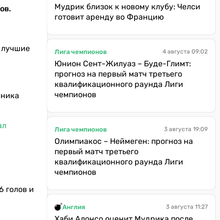
Мудрик близок к новому клубу: Челси
ов.
готовит аренду во Францию
е лучшие
Лига чемпионов
4 августа 09:02
Юнион Сент-Жилуаз – Буде-Глимт:
прогноз на первый матч третьего
квалификационного раунда Лиги
чемпионов
нника
ал
Лига чемпионов
3 августа 19:09
Олимпиакос – Неймеген: прогноз на
первый матч третьего
квалификационного раунда Лиги
чемпионов
6 голов и
Англия
3 августа 11:27
Хаби Алонсо оценит Мудрика после