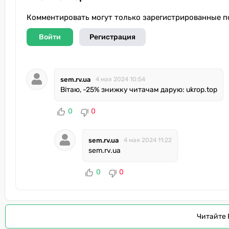
Комментировать могут только зарегистрированные п
Войти
Регистрация
sem.rv.ua
4 мая 2024 10:54
Вітаю, -25% знижку читачам дарую: ukrop.top
0
0
sem.rv.ua
4 мая 2024 11:22
sem.rv.ua
0
0
Читайте 