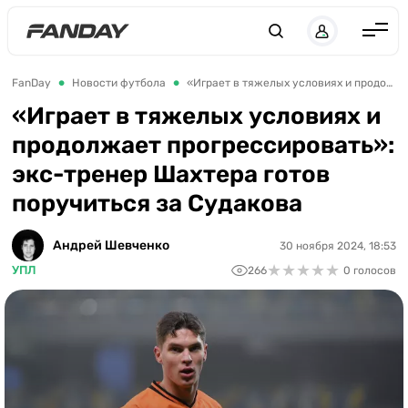
UK
RU
Англия
FanDay
Новости футбола
«Играет в тяжелых условиях и продолжает прогрессировать»: экс-тренер Шахтера готов поручиться за Судакова
Испания
«Играет в тяжелых условиях и
продолжает прогрессировать»:
Германия
экс-тренер Шахтера готов
Италия
поручиться за Судакова
Франция
Украина
Андрей Шевченко
30 ноября 2024, 18:53
★
★
★
★
★
★
★
★
★
★
УПЛ
266
0 голосов
ЛЧ
ЛЕ
ЧЕ-2028
Букмекеры