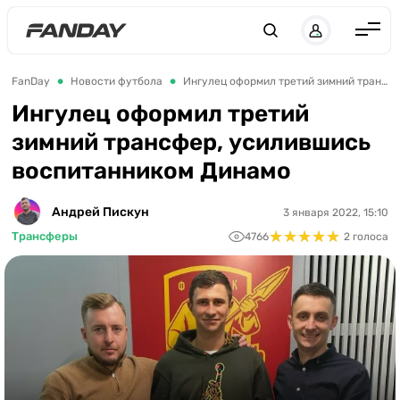
Англия
FanDay
Новости футбола
Ингулец оформил третий зимний трансфер, усилившись воспитанником Динамо
Испания
Ингулец оформил третий
зимний трансфер, усилившись
Германия
воспитанником Динамо
Италия
Франция
Андрей Пискун
3 января 2022, 15:10
★
★
★
★
★
★
★
★
★
★
Трансферы
4766
2 голоса
Украина
ЛЧ
ЛЕ
ЧЕ-2028
Букмекеры