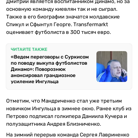
Дмитрий является воспитанником Динамо, но за
основную команду киевлян так и не сыграл.
Также в его биографии значатся молдавские
Спикул и Сфынтул Георге. Тransfermarkt
оценивает футболиста в 300 тысяч евро.
ЧИТАЙТЕ ТАКЖЕ
«Ведем переговоры с Суркисом
по поводу выкупа футболистов
Динамо»: Поворознюк
анонсировал грандиозное
усиление Ингульца
Отметим, что Мандриченко стал уже третьим
новичком Ингульца в зимнее окно. Ранее клуб из
Петрово подписал голкипера Даниила Кучера и
полузащитника Андрея Близниченко.
На зимний перерыв команда Сергея Лавриненко