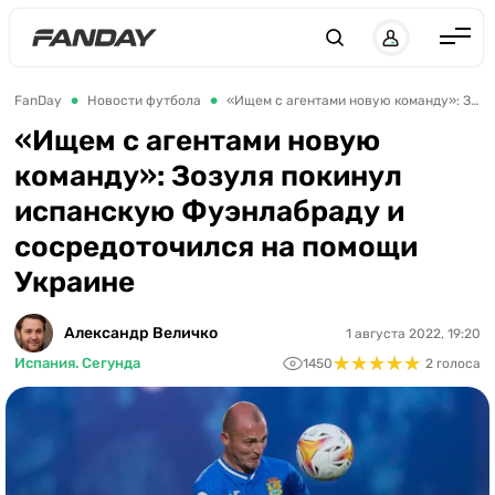
Англия
FanDay
Новости футбола
«Ищем с агентами новую команду»: Зозуля покинул испанскую Фуэнлабраду и сосредоточился на помощи Украине
Испания
«Ищем с агентами новую
команду»: Зозуля покинул
Германия
испанскую Фуэнлабраду и
Италия
сосредоточился на помощи
Франция
Украине
Украина
Александр Величко
1 августа 2022, 19:20
ЛЧ
★
★
★
★
★
★
★
★
★
★
Испания. Сегунда
1450
2 голоса
ЛЕ
ЧЕ-2028
Букмекеры