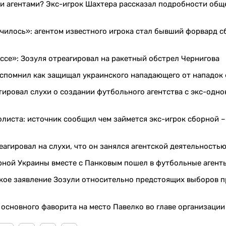
и агентами? Экс-игрок Шахтера рассказал подробности общ
чилось»: агентом известного игрока стал бывший форвард 
ассе»: Зозуля отреагировал на ракетный обстрел Чернигова
 вспомнил как защищал украинского нападающего от нападок
ировал слухи о создании футбольного агентства с экс-одн
листа: источник сообщил чем займется экс-игрок сборной –
агировал на слухи, что он занялся агентской деятельность
орной Украины вместе с Панковым пошел в футбольные агент
езкое заявление Зозули относительно предстоящих выборов 
основного фаворита на место Павелко во главе организации