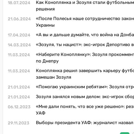
Как Коноплянка и Зозуля стали футбольным
18.07.2024
решения
«После Полесья наше сотрудничество закон
21.06.2024
Украины
«А вы и дальше думайте, что война на Донб
17.04.2024
«Зозуля, ты нацист»: экс-игрок Депортиво
14.03.2024
«Наберите Коноплянку»: Зозуля прокоммент
11.03.2024
по Днепру
Коноплянка решил завершить карьеру футбо
11.03.2024
замешан Зозуля
«Помогаю украинским ребятам»: Зозуля отре
21.01.2024
Зозуля занялся новым делом: экс-игрок сб
21.01.2024
«Мне дали понять, что все уже решено»: р
06.12.2023
УАФ
Выборы президента УАФ: журналист назвал 
29.11.2023