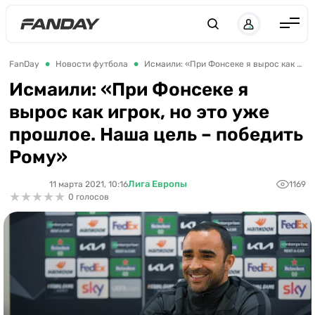
Англия
FanDay
Новости футбола
Исмаили: «При Фонсеке я вырос как игрок, но это уже прошлое. Наша цель – победить Рому»
Испания
Исмаили: «При Фонсеке я
вырос как игрок, но это уже
Германия
прошлое. Наша цель – победить
Италия
Рому»
Франция
Лига Европы
11 марта 2021, 10:16
1169
Украина
★
★
★
★
★
★
★
★
★
★
0 голосов
ЛЧ
ЛЕ
ЧЕ-2028
Букмекеры