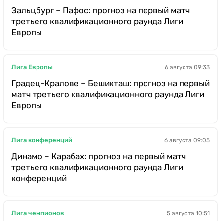
Зальцбург – Пафос: прогноз на первый матч
третьего квалификационного раунда Лиги
Европы
Лига Европы
6 августа 09:33
Градец-Кралове – Бешикташ: прогноз на первый
матч третьего квалификационного раунда Лиги
Европы
Лига конференций
6 августа 09:05
Динамо – Карабах: прогноз на первый матч
третьего квалификационного раунда Лиги
конференций
Лига чемпионов
5 августа 10:51