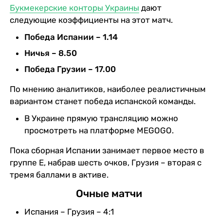
Букмекерские конторы Украины
дают
следующие коэффициенты на этот матч.
Победа Испании – 1.14
Ничья – 8.50
Победа Грузии – 17.00
По мнению аналитиков, наиболее реалистичным
вариантом станет победа испанской команды.
В Украине прямую трансляцию можно
просмотреть на платформе MEGOGO.
Пока сборная Испании занимает первое место в
группе Е, набрав шесть очков, Грузия – вторая с
тремя баллами в активе.
Очные матчи
Испания – Грузия – 4:1