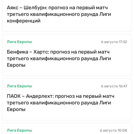
Аякс – Шелбурн: прогноз на первый матч
третьего квалификационного раунда Лиги
конференций
Лига Европы
6 августа 17:32
Бенфика – Хартс: прогноз на первый матч
третьего квалификационного раунда Лиги
Европы
Лига Европы
6 августа 16:47
ПАОК – Андерлехт: прогноз на первый матч
третьего квалификационного раунда Лиги
Европы
Лига Европы
6 августа 10:08