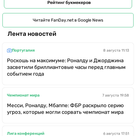
Рейтинг букмекеров
Читайте FanDay.net в Google News
Лента новостей
Португалия
8 августа 11:13
Роскошь на максимуме: Роналду и Джорджина
засветили бриллиантовые часы перед главным
событием года
Чемпионат мира
7 августа 19:58
Месси, Роналду, Мбаппе: ФБР раскрыло серию
угроз, которые могли сорвать чемпионат мира
Лига конференций
6 августа 17:51