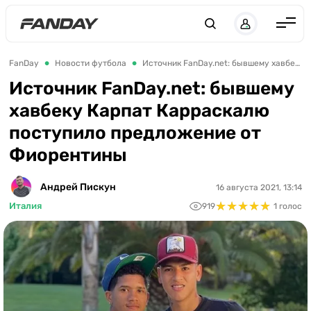
Англия
FanDay
Новости футбола
Источник FanDay.net: бывшему хавбеку Карпат Карраскалю поступило предложение от Фиорентины
Испания
Источник FanDay.net: бывшему
хавбеку Карпат Карраскалю
Германия
поступило предложение от
Италия
Фиорентины
Франция
Украина
Андрей Пискун
16 августа 2021, 13:14
★
★
★
★
★
★
★
★
★
★
Италия
919
1 голос
ЛЧ
ЛЕ
ЧЕ-2028
Букмекеры