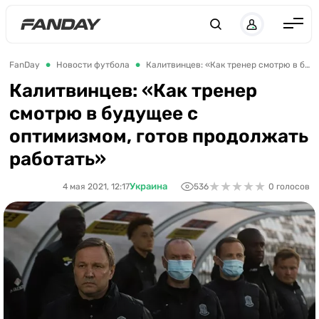
Англия
FanDay
Новости футбола
Калитвинцев: «Как тренер смотрю в будущее с оптимизмом, готов продолжать работать»
Испания
Калитвинцев: «Как тренер
смотрю в будущее с
Германия
оптимизмом, готов продолжать
Италия
работать»
Франция
★
★
★
★
★
★
★
★
★
★
Украина
4 мая 2021, 12:17
536
0 голосов
Украина
ЛЧ
ЛЕ
ЧЕ-2028
Букмекеры