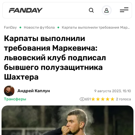
Англия
FanDay
Новости футбола
Карпаты выполнили требования Маркевича: львовский клуб подписал бывшего полузащитника Шахтера
Испания
Карпаты выполнили
требования Маркевича:
Германия
львовский клуб подписал
Италия
бывшего полузащитника
Франция
Шахтера
Украина
Андрей Каплун
9 августа 2023, 15:10
ЛЧ
★
★
★
★
★
★
★
★
★
★
Трансферы
651
2 голоса
ЛЕ
ЧЕ-2028
Букмекеры