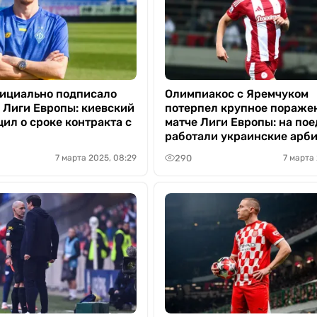
ициально подписало
Олимпиакос с Яремчуком
 Лиги Европы: киевский
потерпел крупное пораже
ил о сроке контракта с
матче Лиги Европы: на по
работали украинские арб
290
7 марта 2025, 08:29
7 марта 