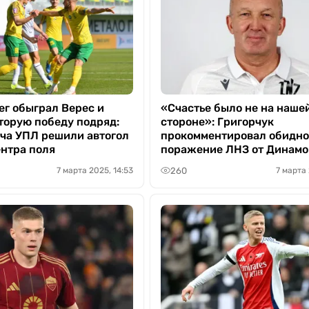
ег обыграл Верес и
«Счастье было не на наше
торую победу подряд:
стороне»: Григорчук
тча УПЛ решили автогол
прокомментировал обидно
ентра поля
поражение ЛНЗ от Динамо
260
7 марта 2025, 14:53
7 марта 