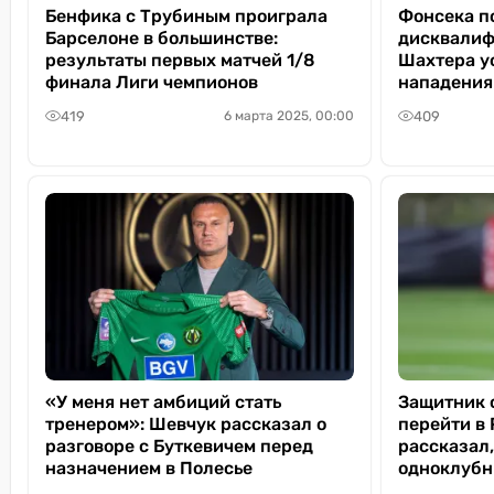
Бенфика с Трубиным проиграла
Фонсека п
Барселоне в большинстве:
дисквалиф
результаты первых матчей 1/8
Шахтера у
финала Лиги чемпионов
нападения
419
409
6 марта 2025, 00:00
«У меня нет амбиций стать
Защитник 
тренером»: Шевчук рассказал о
перейти в
разговоре с Буткевичем перед
рассказал,
назначением в Полесье
одноклубн