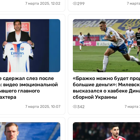
299
7 марта 2025, 12:02
7 марта
е сдержал слез после
«Бражко можно будет прод
а: видео эмоциональной
большие деньги»: Милевс
ывшего главного
высказался о хавбеке Дин
ахтера
сборной Украины
342
7 марта 2025, 10:07
7 марта 