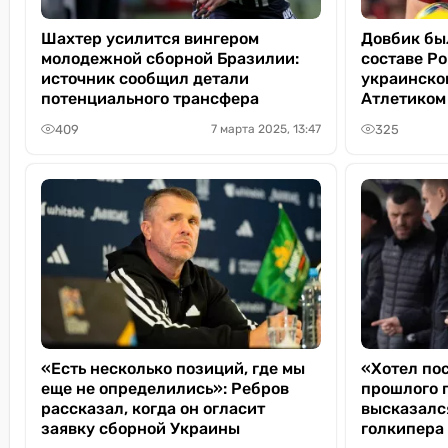
Шахтер усилится вингером
Довбик бы
молодежной сборной Бразилии:
составе Ро
источник сообщил детали
украинског
потенциального трансфера
Атлетиком
409
325
7 марта 2025, 13:47
«Есть несколько позиций, где мы
«Хотел пос
еще не определились»: Ребров
прошлого 
рассказал, когда он огласит
высказалс
заявку сборной Украины
голкипера