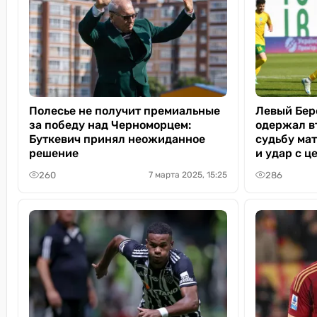
Полесье не получит премиальные
Левый Бер
за победу над Черноморцем:
одержал в
Буткевич принял неожиданное
судьбу ма
решение
и удар с ц
260
286
7 марта 2025, 15:25