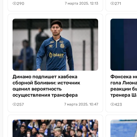
290
271
7 марта 2025, 12:13
Динамо подпишет хавбека
Фонсека н
сборной Боливии: источник
гола Лион
оценил вероятность
реакции б
осуществления трансфера
тренера Ш
257
423
7 марта 2025, 10:47