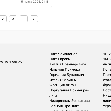
5 марта 2025, 21:11
2
3
...
Лига Чемпионов
ЧЕ-2
Лига Европы
ЧМ-
а на "FanDay"
Англия Премьер-лига
Анг
Испания Примера
Испа
Германия Бундеслига
Герм
Италия Серия А
Итал
Франция Лига 1
Фран
Португалия Примейра-
Порт
лига
Нид
Нидерланды Эредивизи
див
Бельгия Про-лига
Укра