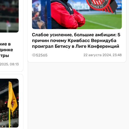
Слабое усиление, большие амбиции: 5
причин почему Кривбасс Вернидуба
ние в
проиграл Бетису в Лиге Конференций
единке
итры
52565
22 августа 2024, 23:48
2025, 08:13