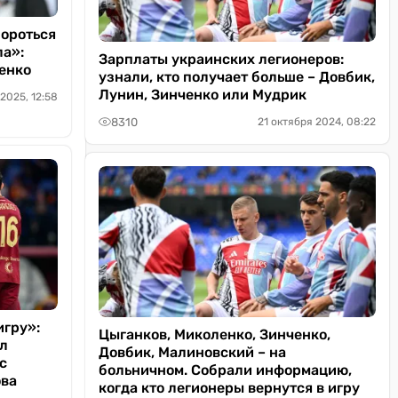
бороться
ла»:
Зарплаты украинских легионеров:
енко
узнали, кто получает больше – Довбик,
Лунин, Зинченко или Мудрик
 2025, 12:58
8310
21 октября 2024, 08:22
игру»:
Цыганков, Миколенко, Зинченко,
л
Довбик, Малиновский – на
с
больничном. Собрали информацию,
ова
когда кто легионеры вернутся в игру