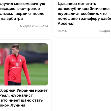
олучил многомесячную
Цыганков мог стать
икацию: экс-тренер
одноклубником Зинченко:
слышал вердикт после
журналист сообщил, что
 на арбитра
помешало трансферу хавб
Арсенал
5 марта 2025, 23:14
314
5 марта 
сборной Украины может
 Реал: журналист
 кто имеет шанс стать
иком Лунина