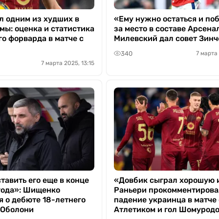
л одним из худших в
«Ему нужно остаться и по
мы: оценка и статистика
за место в составе Арсена
о форварда в матче с
Милевский дал совет Зинч
340
7 марта
7 марта 2025, 13:15
тавить его еще в конце
«Довбик сыграл хорошую 
года»: Шищенко
Раньери прокомментирова
я о дебюте 18-летнего
падение украинца в матче 
 Оболони
Атлетиком и гол Шомурод