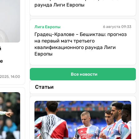
раунда Лиги Европы
Лига Европы
6 августа 09:33
Градец-Кралове – Бешикташ: прогноз
на первый матч третьего
квалификационного раунда Лиги
й
Европы
е
Все новости
2025, 14:00
Статьи