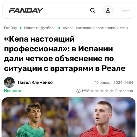
Англия
FanDay
Новости футбола
«Кепа настоящий профессионал»: в Испании дали четкое объяснение по ситуации с вратарями в Реале
Испания
«Кепа настоящий
профессионал»: в Испании
Германия
дали четкое объяснение по
Италия
ситуации с вратарями в Реале
Франция
Украина
Павел Клименко
10 января 2024, 14:34
★
★
★
★
★
★
★
★
★
★
Испания
1998
0 голосов
ЛЧ
ЛЕ
ЧЕ-2028
Букмекеры