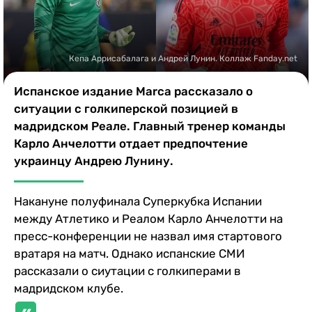
Казино
Кепа Аррисабалага и Андрей Лунин. Коллаж Fanday.net
Испанское издание Marca рассказало о
ситуации с голкиперской позицией в
мадридском Реале. Главный тренер команды
Карло Анчелотти отдает предпочтение
украинцу Андрею Лунину.
Накануне полуфинала Суперкубка Испании
между Атлетико и Реалом Карло Анчелотти на
пресс-конференции не назвал имя стартового
вратаря на матч. Однако испанские СМИ
рассказали о сиутации с голкиперами в
мадридском клубе.