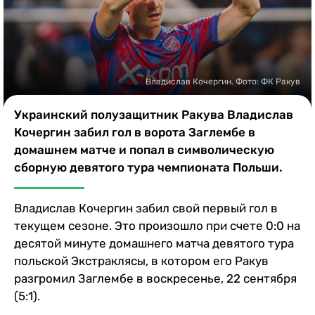
Казино
Владислав Кочергин. Фото: ФК Ракув
Украинский полузащитник Ракува Владислав
Кочергин забил гол в ворота Заглембе в
домашнем матче и попал в символическую
сборную девятого тура чемпионата Польши.
Владислав Кочергин забил свой первый гол в
текущем сезоне. Это произошло при счете 0:0 на
десятой минуте домашнего матча девятого тура
польской Экстраклясы, в котором его Ракув
разгромил Заглембе в воскресенье, 22 сентября
(5:1).