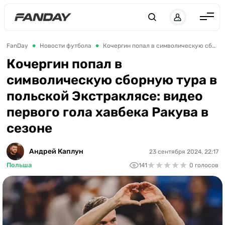
Англия
FanDay
Новости футбола
Кочергин попал в символическую сборную тура в польской Экстраклясе: видео первого гола хавбека Ракува в сезоне
Испания
Кочергин попал в
символическую сборную тура в
Германия
польской Экстраклясе: видео
Италия
первого гола хавбека Ракува в
Франция
сезоне
Украина
Андрей Каплун
23 сентября 2024, 22:17
ЛЧ
★
★
★
★
★
★
★
★
★
★
Польша
141
0 голосов
ЛЕ
ЧЕ-2028
Букмекеры