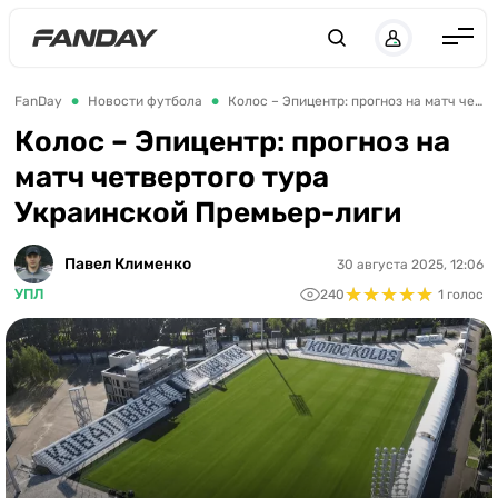
UK
RU
Англия
FanDay
Новости футбола
Колос – Эпицентр: прогноз на матч четвертого тура Украинской Премьер-лиги
Испания
Колос – Эпицентр: прогноз на
матч четвертого тура
Германия
Украинской Премьер-лиги
Италия
Франция
Павел Клименко
30 августа 2025, 12:06
★
★
★
★
★
★
★
★
★
★
УПЛ
240
1 голос
Украина
ЛЧ
ЛЕ
ЧЕ-2028
Букмекеры