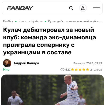
Англия
FanDay
Новости футбола
Кулач дебютировал за новый клуб: команда экс-динамовца проиграла сопернику с украинцами в составе
Испания
Кулач дебютировал за новый
клуб: команда экс-динамовца
Германия
проиграла сопернику с
Италия
украинцами в составе
Франция
Украина
Андрей Каплун
16 марта 2023, 09:49
★
★
★
★
★
★
★
★
★
★
Мир
1322
2 голоса
ЛЧ
ЛЕ
ЧЕ-2028
Букмекеры