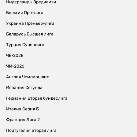
Нидерланды Эредивизи
Бельгия Про-лига
Украина Премьер-лига
Беларусь Высшая лига
Турция Суперлига
ЧЕ-2028
ЧМ-2026
Англия Чемпионшип
Испания Сегунда
Германия Вторая бундеслига
Италия Серия Б
Франция Лига 2
Португалия Вторая лига