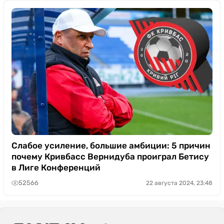
Слабое усиление, большие амбиции: 5 причин
почему Кривбасс Вернидуба проиграл Бетису
в Лиге Конференций
52566
22 августа 2024, 23:48