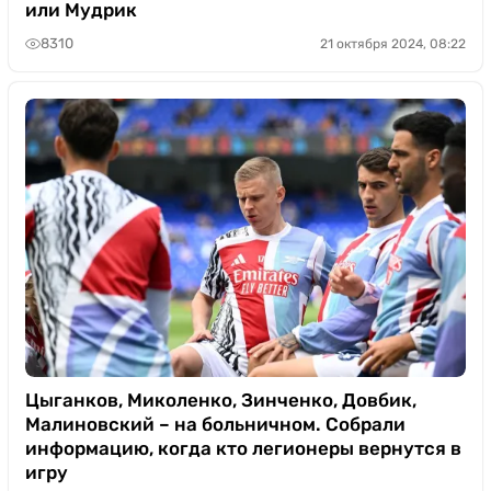
или Мудрик
8310
21 октября 2024, 08:22
Цыганков, Миколенко, Зинченко, Довбик,
Малиновский – на больничном. Собрали
информацию, когда кто легионеры вернутся в
игру