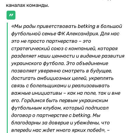
каналах команды.
«Мы рады приветствовать betking в большой
футбольной семье ФК Александрия. Для нас
это не просто партнерство – это
стратегический союз с компанией, которая
разделяет наши ценности и видение развития
украинского футбола. Это объединение
позволяет уверенно смотреть в будущее,
достигать амбициозных целей, укреплять
связь с болельщиками и реализовывать
важные инициативы – как на поле, так и вне
его. Гордимся быть первым украинским
футбольным клубом, который подписал
договор о партнерстве с betking. Мы
благодарны за доверие и убеждены, что
впереди нас ждет много ярких побед», –