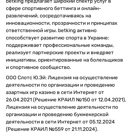
betking предлагает широкий спектр услуг в
сфере спортивного беттинга и онлайн-
развлечений, сосредотачиваясь на
инновационности, прозрачности и принципах
ответственной игры. betking активно
способствует развитию спорта в Украине:
поддерживает профессиональные команды,
реализует партнерские проекты и внедряет
инициативы, ориентированные на болельщиков
и спортивное сообщество.
ООО Слотс Ю.Эй: Лицензия на осуществление
деятельности по организации и проведению
азартных игр казино в сети Интернет от
26.04.2021 (Решение КРАИЛ №150 от 12.04.2021),
Лицензия на осуществление деятельности по
организации и проведению букмекерской
деятельности в сети Интернет от 05.12.2024
(Решение КРАИЛ №559 от 21.11.2024).