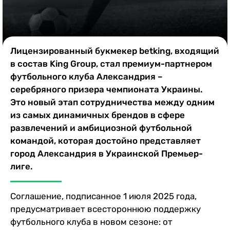
Казино
Лицензированный букмекер betking, входящий
в состав King Group, стал премиум-партнером
футбольного клуба Александрия –
серебряного призера чемпионата Украины.
Это новый этап сотрудничества между одним
из самых динамичных брендов в сфере
развлечений и амбициозной футбольной
командой, которая достойно представляет
город Александрия в Украинской Премьер-
лиге.
Соглашение, подписанное 1 июля 2025 года,
предусматривает всестороннюю поддержку
футбольного клуба в новом сезоне: от