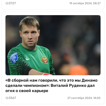
3727
19 октября 2024, 08:27
«В сборной нам говорили, что это мы Динамо
сделали чемпионом»: Виталий Руденко дал
огня о своей карьере
3567
27 сентября 2024, 14:00