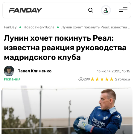
UK
RU
Англия
FanDay
Новости футбола
Лунин хочет покинуть Реал: известна реакция руководства мадридского клуба
Испания
Лунин хочет покинуть Реал:
известна реакция руководства
Германия
мадридского клуба
Италия
Франция
Павел Клименко
13 июля 2025, 15:15
★
★
★
★
★
★
★
★
★
★
Испания
299
2 голоса
Украина
ЛЧ
ЛЕ
ЧЕ-2028
Букмекеры