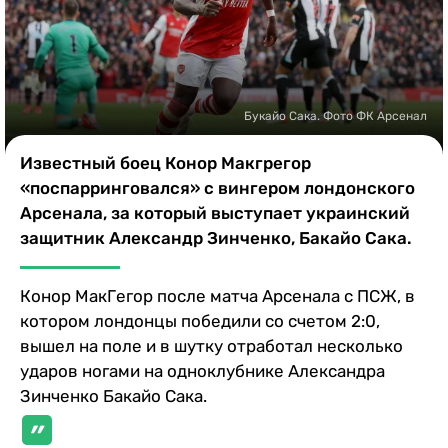
Казино
Букайо Сака. Фото ФК Арсенал
Известный боец Конор Макгрегор
«поспарринговался» с вингером лондонского
Арсенала, за который выступает украинский
защитник Александр Зинченко, Бакайо Сака.
Конор МакГегор после матча Арсенала с ПСЖ, в
котором лондонцы победили со счетом 2:0,
вышел на поле и в шутку отработал несколько
ударов ногами на одноклубнике Александра
Зинченко Бакайо Сака.