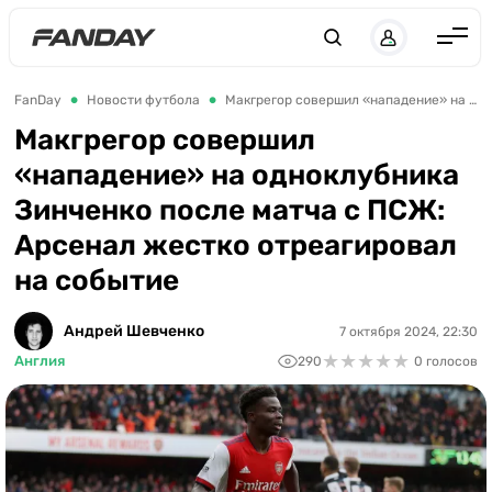
Англия
FanDay
Новости футбола
Макгрегор совершил «нападение» на одноклубника Зинченко после матча с ПСЖ: Арсенал жестко отреагировал на событие
Испания
Макгрегор совершил
«нападение» на одноклубника
Германия
Зинченко после матча с ПСЖ:
Италия
Арсенал жестко отреагировал
Франция
на событие
Украина
Андрей Шевченко
7 октября 2024, 22:30
ЛЧ
★
★
★
★
★
★
★
★
★
★
Англия
290
0 голосов
ЛЕ
ЧЕ-2028
Букмекеры