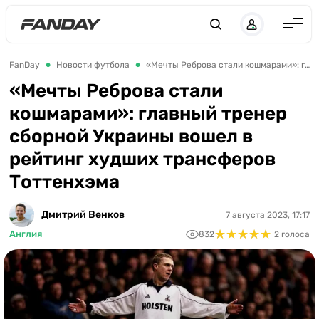
Англия
FanDay
Новости футбола
«Мечты Реброва стали кошмарами»: главный тренер сборной Украины вошел в рейтинг худших трансферов Тоттенхэма
Испания
«Мечты Реброва стали
кошмарами»: главный тренер
Германия
сборной Украины вошел в
Италия
рейтинг худших трансферов
Франция
Тоттенхэма
Украина
Дмитрий Венков
7 августа 2023, 17:17
ЛЧ
★
★
★
★
★
★
★
★
★
★
Англия
832
2 голоса
ЛЕ
ЧЕ-2028
Букмекеры