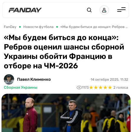
UK
RU
Англия
FanDay
Новости футбола
«Мы будем биться до конца»: Ребров оценил шансы сборной Украины обойти Францию в отборе на ЧМ-2026
Испания
«Мы будем биться до конца»:
Ребров оценил шансы сборной
Германия
Украины обойти Францию в
Италия
отборе на ЧМ-2026
Франция
Украина
Павел Клименко
14 октября 2025, 11:32
★
★
★
★
★
★
★
★
★
★
Сборная Украины
1173
2 голоса
ЛЧ
ЛЕ
ЧЕ-2028
Букмекеры