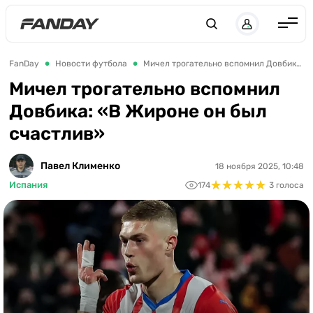
UK
RU
Англия
FanDay
Новости футбола
Мичел трогательно вспомнил Довбика: «В Жироне он был счастлив»
Испания
Мичел трогательно вспомнил
Довбика: «В Жироне он был
Германия
счастлив»
Италия
Франция
Павел Клименко
18 ноября 2025, 10:48
★
★
★
★
★
★
★
★
★
★
Испания
174
3 голоса
Украина
ЛЧ
ЛЕ
ЧЕ-2028
Букмекеры