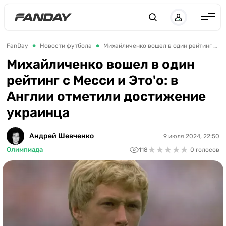
Англия
FanDay
Новости футбола
Михайличенко вошел в один рейтинг с Месси и Это'о: в Англии отметили достижение украинца
Испания
Михайличенко вошел в один
рейтинг с Месси и Это'о: в
Германия
Англии отметили достижение
Италия
украинца
Франция
Украина
Андрей Шевченко
9 июля 2024, 22:50
★
★
★
★
★
★
★
★
★
★
Олимпиада
118
0 голосов
ЛЧ
ЛЕ
ЧЕ-2028
Букмекеры