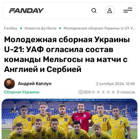
Англия
FanDay
Новости футбола
Молодежная сборная Украины U-21: УАФ огласила состав команды Мельгосы на матчи с Англией и Сербией
Испания
Молодежная сборная Украины
U-21: УАФ огласила состав
Германия
команды Мельгосы на матчи с
Италия
Англией и Сербией
Франция
Украина
Андрей Каплун
2 октября 2024, 12:40
★
★
★
★
★
★
★
★
★
★
Сборная Украины
205
0 голосов
ЛЧ
ЛЕ
ЧЕ-2028
Букмекеры