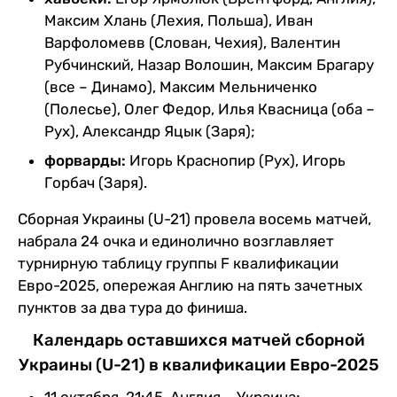
Максим Хлань (Лехия, Польша), Иван
Варфоломевв (Слован, Чехия), Валентин
Рубчинский, Назар Волошин, Максим Брагару
(все – Динамо), Максим Мельниченко
(Полесье), Олег Федор, Илья Квасница (оба –
Рух), Александр Яцык (Заря);
форварды:
Игорь Краснопир (Рух), Игорь
Горбач (Заря).
Сборная Украины (U-21) провела восемь матчей,
набрала 24 очка и единолично возглавляет
турнирную таблицу группы F квалификации
Евро-2025, опережая Англию на пять зачетных
пунктов за два тура до финиша.
Календарь оставшихся матчей сборной
Украины (U-21) в квалификации Евро-2025
11 октября, 21:45. Англия – Украина;