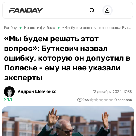
UK
RU
Англия
FanDay
Новости футбола
«Мы будем решать этот вопрос»: Буткевич назвал ошибку, которую он допустил в Полесье - ему на нее указали эксперты
Испания
«Мы будем решать этот
вопрос»: Буткевич назвал
Германия
ошибку, которую он допустил в
Италия
Полесье - ему на нее указали
Франция
эксперты
Украина
Андрей Шевченко
13 декабря 2024, 17:38
ЛЧ
★
★
★
★
★
★
★
★
★
★
УПЛ
266
0 голосов
ЛЕ
ЧЕ-2028
Букмекеры