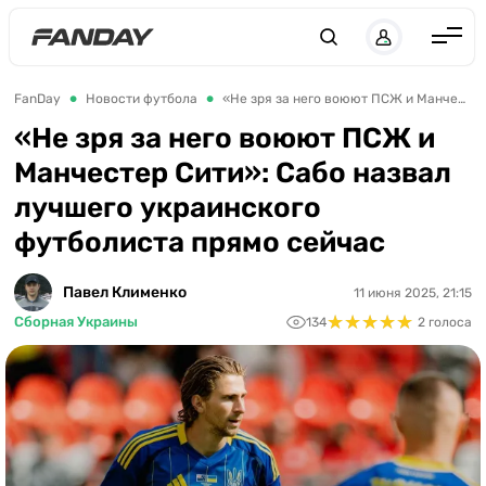
UK
RU
Англия
FanDay
Новости футбола
«Не зря за него воюют ПСЖ и Манчестер Сити»: Сабо назвал лучшего украинского футболиста прямо сейчас
Испания
«Не зря за него воюют ПСЖ и
Манчестер Сити»: Сабо назвал
Германия
лучшего украинского
Италия
футболиста прямо сейчас
Франция
Украина
Павел Клименко
11 июня 2025, 21:15
★
★
★
★
★
★
★
★
★
★
Сборная Украины
134
2 голоса
ЛЧ
ЛЕ
ЧЕ-2028
Букмекеры