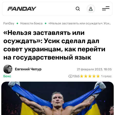
Англия
FanDay
Новости бокса
«Нельзя заставлять или осуждать»: Усик сделал дал совет украинцам, как перейти на государственный язык
Испания
«Нельзя заставлять или
осуждать»: Усик сделал дал
Германия
совет украинцам, как перейти
Италия
на государственный язык
Франция
Украина
Евгений Чепур
21 февраля 2023, 18:05
★
★
★
★
★
★
★
★
★
★
Бокс
1365
1 голос
ЛЧ
ЛЕ
ЧЕ-2028
Букмекеры