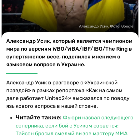
Казино
Александр Усик. Фото: Google
Александр Усик, который является чемпионом
мира по версиям WBO/WBA/IBF/IBO/The Ring в
супертяжелом весе, поделился мнением о
языковом вопросе в Украине.
Александр Усик в разговоре с «Украинской
правдой» в рамках репортажа «Как на самом
деле работает United24» высказался по поводу
языкового вопроса в нашей стране.
Читайте также:
Фьюри назвал следующего
соперника, если бой с Усиком сорвется:
Тайсон бросил смелый вызов мастеру ММА