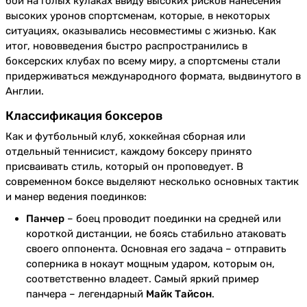
бои на голых кулаках ввиду высоких рисков нанесения
высоких уронов спортсменам, которые, в некоторых
ситуациях, оказывались несовместимы с жизнью. Как
итог, нововведения быстро распространились в
боксерских клубах по всему миру, а спортсмены стали
придерживаться международного формата, выдвинутого в
Англии.
Классификация боксеров
Как и футбольный клуб, хоккейная сборная или
отдельный теннисист, каждому боксеру принято
присваивать стиль, который он проповедует. В
современном боксе выделяют несколько основных тактик
и манер ведения поединков:
Панчер
– боец проводит поединки на средней или
короткой дистанции, не боясь стабильно атаковать
своего оппонента. Основная его задача – отправить
соперника в нокаут мощным ударом, которым он,
соответственно владеет. Самый яркий пример
панчера – легендарный
Майк Тайсон
.