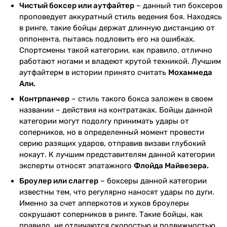
Чистый боксер или аутфайтер
– данный тип боксеров
проповедует аккуратный стиль ведения боя. Находясь
в ринге, такие бойцы держат длинную дистанцию от
оппонента, пытаясь подловить его на ошибках.
Спортсмены такой категории, как правило, отлично
работают ногами и владеют крутой техникой. Лучшим
аутфайтерм в истории принято считать
Мохаммеда
Али.
Контрпанчер
– стиль такого бокса заложен в своем
названии – действия на контратаках. Бойцы данной
категории могут подолгу принимать удары от
соперников, но в определенный момент провести
серию разящих ударов, отправив визави глубокий
нокаут. К лучшим представителям данной категории
эксперты относят эпатажного
Флойда Майвезера.
Броулер или слаггер
– боксеры данной категории
известны тем, что регулярно наносят удары по дуги.
Именно за счет апперкотов и хуков броулеры
сокрушают соперников в ринге. Такие бойцы, как
правило, не отличаются скоростью и подвижностью,