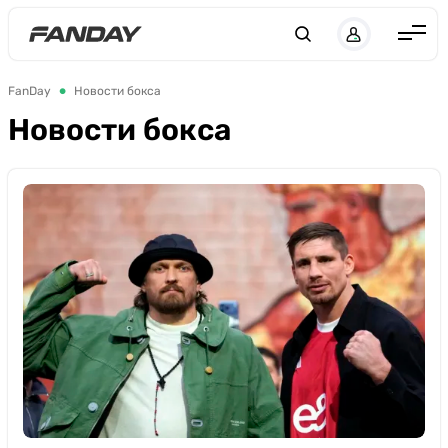
UK
RU
Англия
FanDay
Новости бокса
Испания
Новости бокса
Германия
Италия
Франция
Украина
ЛЧ
ЛЕ
ЧЕ-2028
Букмекеры