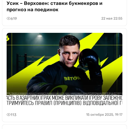
Казино
Усик – Верховен: ставки букмекеров и
прогноз на поединок
619
22 мая 22:55
113
15 октября 2025, 19:17