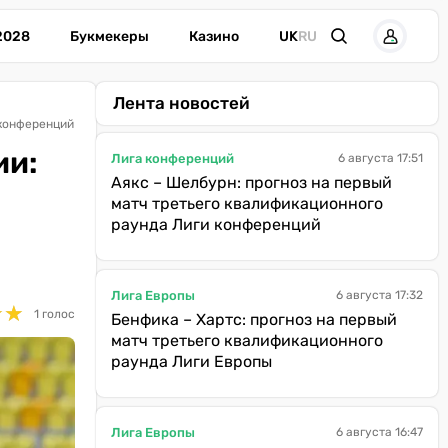
2028
Букмекеры
Казино
UK
RU
Лента новостей
 конференций
ии:
Лига конференций
6 августа 17:51
Аякс – Шелбурн: прогноз на первый
матч третьего квалификационного
раунда Лиги конференций
Лига Европы
6 августа 17:32
★
★
★
★
1 голос
Бенфика – Хартс: прогноз на первый
матч третьего квалификационного
раунда Лиги Европы
Лига Европы
6 августа 16:47