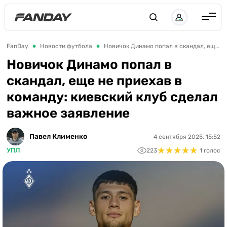
UK
RU
Англия
FanDay
Новости футбола
Новичок Динамо попал в скандал, еще не приехав в команду: киевский клуб сделал важное заявление
Испания
Новичок Динамо попал в
скандал, еще не приехав в
Германия
команду: киевский клуб сделал
Италия
важное заявление
Франция
Украина
Павел Клименко
4 сентября 2025, 15:52
★
★
★
★
★
★
★
★
★
★
УПЛ
223
1 голос
ЛЧ
ЛЕ
ЧЕ-2028
Букмекеры