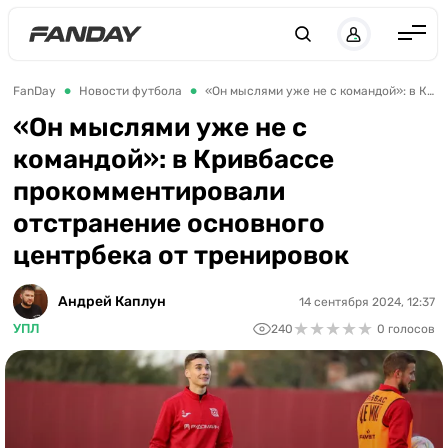
Англия
FanDay
Новости футбола
«Он мыслями уже не с командой»: в Кривбассе прокомментировали отстранение основного центрбека от тренировок
Испания
«Он мыслями уже не с
командой»: в Кривбассе
Германия
прокомментировали
Италия
отстранение основного
Франция
центрбека от тренировок
Украина
Андрей Каплун
14 сентября 2024, 12:37
ЛЧ
★
★
★
★
★
★
★
★
★
★
УПЛ
240
0 голосов
ЛЕ
ЧЕ-2028
Букмекеры