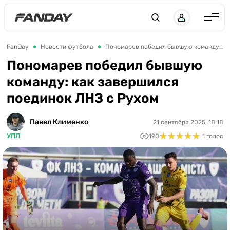
UK
RU
Англия
FanDay
Новости футбола
Пономарев победил бывшую команду: как завершился поединок ЛНЗ с Рухом
Испания
Пономарев победил бывшую
команду: как завершился
Германия
поединок ЛНЗ с Рухом
Италия
Франция
Павел Клименко
21 сентября 2025, 18:18
★
★
★
★
★
★
★
★
★
★
УПЛ
190
1 голос
Украина
ЛЧ
ЛЕ
ЧЕ-2028
Букмекеры