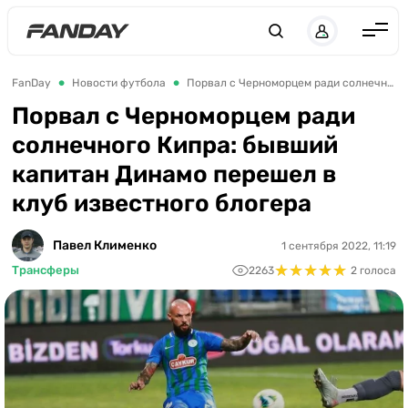
Англия
FanDay
Новости футбола
Порвал с Черноморцем ради солнечного Кипра: бывший капитан Динамо перешел в клуб известного блогера
Испания
Порвал с Черноморцем ради
солнечного Кипра: бывший
Германия
капитан Динамо перешел в
Италия
клуб известного блогера
Франция
Украина
Павел Клименко
1 сентября 2022, 11:19
★
★
★
★
★
★
★
★
★
★
Трансферы
2263
2 голоса
ЛЧ
ЛЕ
ЧЕ-2028
Букмекеры