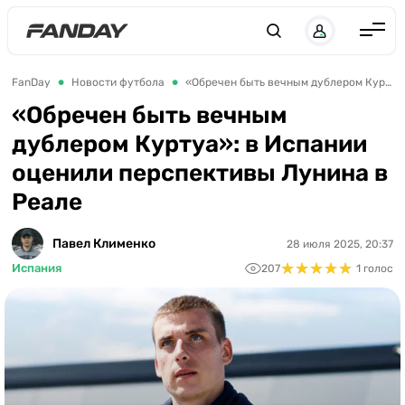
UK
RU
Англия
FanDay
Новости футбола
«Обречен быть вечным дублером Куртуа»: в Испании оценили перспективы Лунина в Реале
Испания
«Обречен быть вечным
дублером Куртуа»: в Испании
Германия
оценили перспективы Лунина в
Италия
Реале
Франция
Украина
Павел Клименко
28 июля 2025, 20:37
★
★
★
★
★
★
★
★
★
★
Испания
207
1 голос
ЛЧ
ЛЕ
ЧЕ-2028
Букмекеры