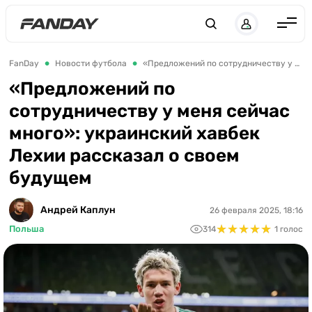
UK
RU
Англия
FanDay
Новости футбола
«Предложений по сотрудничеству у меня сейчас много»: украинский хавбек Лехии рассказал о своем будущем
Испания
«Предложений по
сотрудничеству у меня сейчас
Германия
много»: украинский хавбек
Италия
Лехии рассказал о своем
Франция
будущем
Украина
Андрей Каплун
26 февраля 2025, 18:16
ЛЧ
★
★
★
★
★
★
★
★
★
★
Польша
314
1 голос
ЛЕ
ЧЕ-2028
Букмекеры