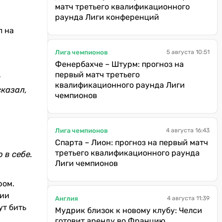
матч третьего квалификационного
раунда Лиги конференций
л на
Лига чемпионов
5 августа 10:51
Фенербахче – Штурм: прогноз на
первый матч третьего
:
квалификационного раунда Лиги
сказал,
чемпионов
Лига чемпионов
4 августа 16:43
Спарта – Лион: прогноз на первый матч
третьего квалификационного раунда
 в себе.
Лиги чемпионов
ром.
рии
Англия
4 августа 11:39
ут бить
Мудрик близок к новому клубу: Челси
готовит аренду во Францию