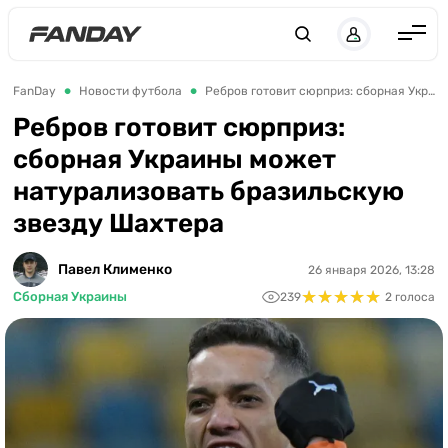
UK
RU
Англия
FanDay
Новости футбола
Ребров готовит сюрприз: сборная Украины может натурализовать бразильскую звезду Шахтера
Испания
Ребров готовит сюрприз:
сборная Украины может
Германия
натурализовать бразильскую
Италия
звезду Шахтера
Франция
Украина
Павел Клименко
26 января 2026, 13:28
★
★
★
★
★
★
★
★
★
★
Сборная Украины
239
2 голоса
ЛЧ
ЛЕ
ЧЕ-2028
Букмекеры