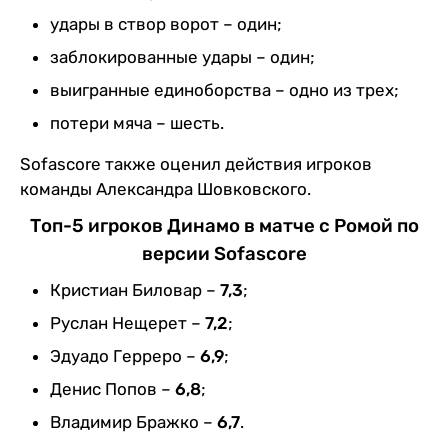
удары в створ ворот – один;
заблокированные удары – один;
выигранные единоборства – одно из трех;
потери мяча – шесть.
Sofascore также оценил действия игроков
команды Александра Шовковского.
Топ-5 игроков Динамо в матче с Ромой по
версии Sofascore
Кристиан Биловар –
7,3
;
Руслан Нещерет –
7,2
;
Эдуадо Герреро –
6,9
;
Денис Попов –
6,8
;
Владимир Бражко –
6,7
.