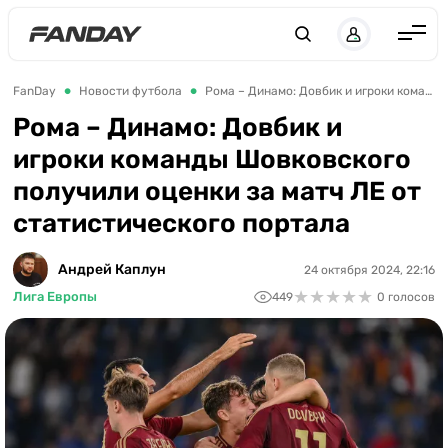
UK
RU
Англия
FanDay
Новости футбола
Рома – Динамо: Довбик и игроки команды Шовковского получили оценки за матч ЛЕ от статистического портала
Испания
Рома – Динамо: Довбик и
игроки команды Шовковского
Германия
получили оценки за матч ЛЕ от
Италия
статистического портала
Франция
Украина
Андрей Каплун
24 октября 2024, 22:16
★
★
★
★
★
★
★
★
★
★
Лига Европы
449
0 голосов
ЛЧ
ЛЕ
ЧЕ-2028
Букмекеры