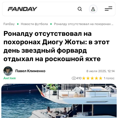
UK
RU
Англия
FanDay
Новости футбола
Роналду отсутствовал на похоронах Диогу Жоты: в этот день звездный форвард отдыхал на роскошной яхте
Испания
Роналду отсутствовал на
похоронах Диогу Жоты: в этот
Германия
день звездный форвард
Италия
отдыхал на роскошной яхте
Франция
Украина
Павел Клименко
8 июля 2025, 12:14
★
★
★
★
★
★
★
★
★
★
Англия
410
1 голос
ЛЧ
ЛЕ
ЧЕ-2028
Букмекеры