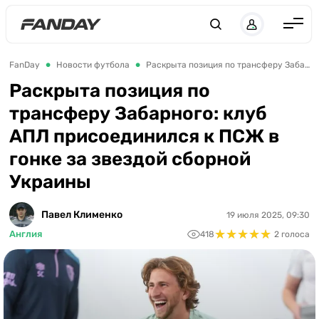
UK
RU
Англия
FanDay
Новости футбола
Раскрыта позиция по трансферу Забарного: клуб АПЛ присоединился к ПСЖ в гонке за звездой сборной Украины
Испания
Раскрыта позиция по
трансферу Забарного: клуб
Германия
АПЛ присоединился к ПСЖ в
Италия
гонке за звездой сборной
Франция
Украины
Украина
Павел Клименко
19 июля 2025, 09:30
ЛЧ
★
★
★
★
★
★
★
★
★
★
Англия
418
2 голоса
ЛЕ
ЧЕ-2028
Букмекеры