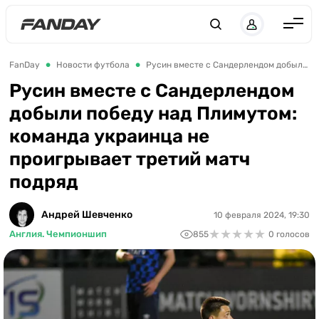
Англия
FanDay
Новости футбола
Русин вместе с Сандерлендом добыли победу над Плимутом: команда украинца не проигрывает третий матч подряд
Испания
Русин вместе с Сандерлендом
добыли победу над Плимутом:
Германия
команда украинца не
Италия
проигрывает третий матч
Франция
подряд
Украина
Андрей Шевченко
10 февраля 2024, 19:30
ЛЧ
★
★
★
★
★
★
★
★
★
★
Англия. Чемпионшип
855
0 голосов
ЛЕ
ЧЕ-2028
Букмекеры