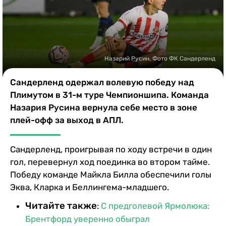
Казино
Назарий Русин. Фото ФК Сандерленд
Сандерленд одержал волевую победу над
Плимутом в 31-м туре Чемпионшипа. Команда
Назария Русина вернула себе место в зоне
плей-офф за выход в АПЛ.
Сандерленд, проигрывая по ходу встречи в один
гол, перевернул ход поединка во втором тайме.
Победу команде Майкла Билла обеспечили голы
Эква, Кларка и Беллингема-младшего.
Читайте также
:
С предголевой Ярмолюка:
Брентфорд уверенно обыграл