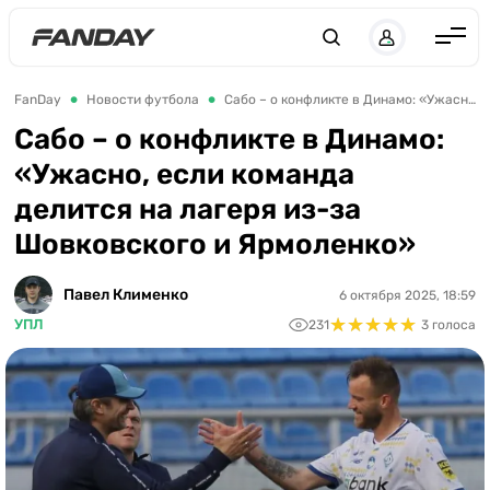
UK
RU
Англия
FanDay
Новости футбола
Сабо – о конфликте в Динамо: «Ужасно, если команда делится на лагеря из-за Шовковского и Ярмоленко»
Испания
Сабо – о конфликте в Динамо:
«Ужасно, если команда
Германия
делится на лагеря из-за
Италия
Шовковского и Ярмоленко»
Франция
Украина
Павел Клименко
6 октября 2025, 18:59
★
★
★
★
★
★
★
★
★
★
УПЛ
231
3 голоса
ЛЧ
ЛЕ
ЧЕ-2028
Букмекеры