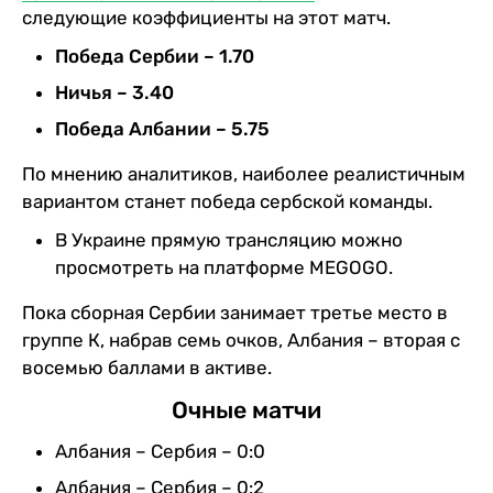
следующие коэффициенты на этот матч.
Победа Сербии – 1.70
Ничья – 3.40
Победа Албании – 5.75
По мнению аналитиков, наиболее реалистичным
вариантом станет победа сербской команды.
В Украине прямую трансляцию можно
просмотреть на платформе MEGOGO.
Пока сборная Сербии занимает третье место в
группе К, набрав семь очков, Албания – вторая с
восемью баллами в активе.
Очные матчи
Албания – Сербия – 0:0
Албания – Сербия – 0:2