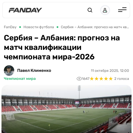
UK
RU
Англия
FanDay
Новости футбола
Сербия – Албания: прогноз на матч квалификации чемпионата мира-2026
Испания
Сербия – Албания: прогноз на
матч квалификации
Германия
чемпионата мира-2026
Италия
Франция
Павел Клименко
11 октября 2025, 12:00
★
★
★
★
★
★
★
★
★
★
Чемпионат мира
1647
2 голоса
Украина
ЛЧ
ЛЕ
ЧЕ-2028
Букмекеры