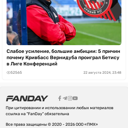
Слабое усиление, большие амбиции: 5 причин
почему Кривбасс Вернидуба проиграл Бетису
в Лиге Конференций
52565
22 августа 2024, 23:48
При цитировании и использовании любых материалов
ссылка на "FanDay" обязательна
Все права защищены © 2020 - 2026 ООО «ПМХ»