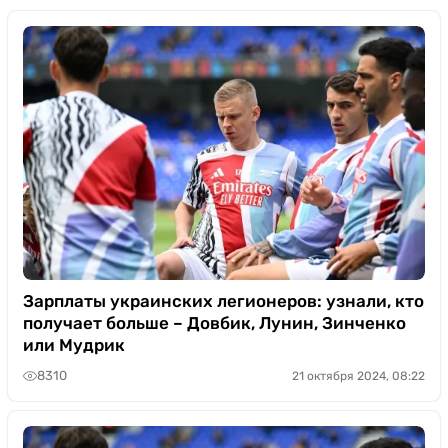
Зарплаты украинских легионеров: узнали, кто
получает больше – Довбик, Лунин, Зинченко
или Мудрик
8310
21 октября 2024, 08:22