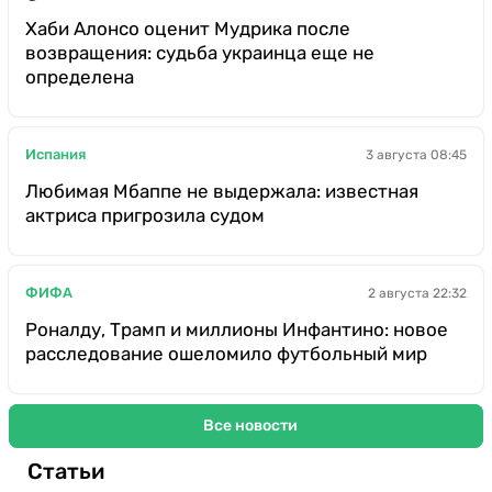
Хаби Алонсо оценит Мудрика после
возвращения: судьба украинца еще не
определена
Испания
3 августа 08:45
Любимая Мбаппе не выдержала: известная
актриса пригрозила судом
ФИФА
2 августа 22:32
Роналду, Трамп и миллионы Инфантино: новое
расследование ошеломило футбольный мир
Все новости
Статьи