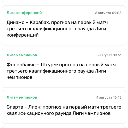
Лига конференций
6 августа 09:05
Динамо – Карабах: прогноз на первый матч
третьего квалификационного раунда Лиги
конференций
Лига чемпионов
5 августа 10:51
Фенербахче – Штурм: прогноз на первый матч
третьего квалификационного раунда Лиги
чемпионов
Лига чемпионов
4 августа 16:43
Спарта – Лион: прогноз на первый матч третьего
квалификационного раунда Лиги чемпионов