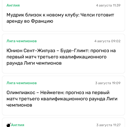
Англия
4 августа 11:39
Мудрик близок к новому клубу: Челси готовит
аренду во Францию
Лига чемпионов
4 августа 09:02
Юнион Сент-Жилуаз – Буде-Глимт: прогноз на
первый матч третьего квалификационного
раунда Лиги чемпионов
Лига чемпионов
3 августа 19:09
Олимпиакос – Неймеген: прогноз на первый
матч третьего квалификационного раунда Лиги
чемпионов
Англия
3 августа 11:27