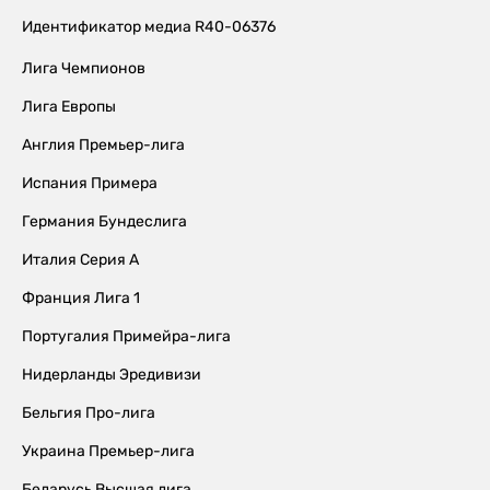
Идентификатор медиа R40-06376
Лига Чемпионов
Лига Европы
Англия Премьер-лига
Испания Примера
Германия Бундеслига
Италия Серия А
Франция Лига 1
Португалия Примейра-лига
Нидерланды Эредивизи
Бельгия Про-лига
Украина Премьер-лига
Беларусь Высшая лига