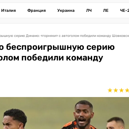
Италия
Франция
Украина
ЛЧ
ЛЕ
ЧЕ-
рышную серию Динамо: «горняки» с автоголом победили команду Шовковск
ую беспроигрышную серию
голом победили команду
★
★
★
★
★
★