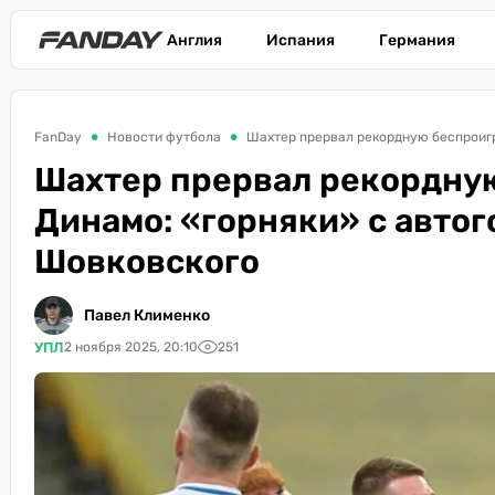
Англия
Испания
Германия
FanDay
Новости футбола
Шахтер прервал рекордную беспроиг
Шахтер прервал рекордн
Динамо: «горняки» с авто
Шовковского
Павел Клименко
УПЛ
2 ноября 2025, 20:10
251