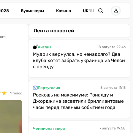
2028
Букмекеры
Казино
UK
RU
Лента новостей
ого
Англия
8 августа 22:46
Мудрик вернулся, но ненадолго? Два
клуба хотят забрать украинца из Челси
в аренду
Португалия
8 августа 11:13
★
★
★
★
1 голос
Роскошь на максимуме: Роналду и
Джорджина засветили бриллиантовые
часы перед главным событием года
Чемпионат мира
7 августа 19:58