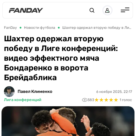
UK
RU
Англия
FanDay
Новости футбола
Шахтер одержал вторую победу в Лиге конференций: видео эффектного мяча Бондаренко в ворота Брейдаблика
Испания
Шахтер одержал вторую
победу в Лиге конференций:
Германия
видео эффектного мяча
Италия
Бондаренко в ворота
Франция
Брейдаблика
Украина
Павел Клименко
6 ноября 2025, 22:17
ЛЧ
★
★
★
★
★
★
★
★
★
★
Лига конференций
383
1 голос
ЛЕ
ЧЕ-2028
Букмекеры