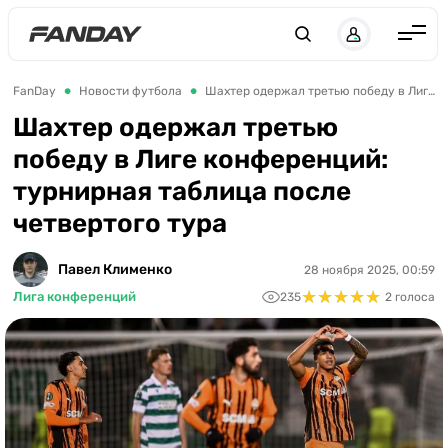
UK
RU
Англия
FanDay
Новости футбола
Шахтер одержал третью победу в Лиге конференций: турнирная таблица после четвертого тура
Испания
Шахтер одержал третью
победу в Лиге конференций:
Германия
турнирная таблица после
Италия
четвертого тура
Франция
Украина
Павел Клименко
28 ноября 2025, 00:59
★
★
★
★
★
★
★
★
★
★
Лига конференций
235
2 голоса
ЛЧ
ЛЕ
ЧЕ-2028
Букмекеры