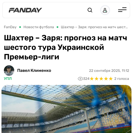
UK
RU
Англия
FanDay
Новости футбола
Шахтер – Заря: прогноз на матч шестого тура Украинской Премьер-лиги
Испания
Шахтер – Заря: прогноз на матч
шестого тура Украинской
Германия
Премьер-лиги
Италия
Франция
Павел Клименко
22 сентября 2025, 11:12
★
★
★
★
★
★
★
★
★
★
УПЛ
324
2 голоса
Украина
ЛЧ
ЛЕ
ЧЕ-2028
Букмекеры