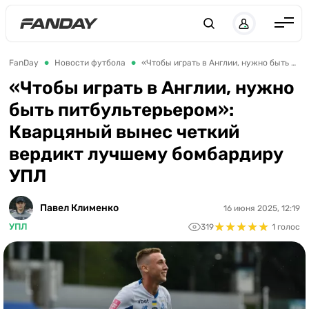
UK
RU
Англия
FanDay
Новости футбола
«Чтобы играть в Англии, нужно быть питбультерьером»: Кварцяный вынес четкий вердикт лучшему бомбардиру УПЛ
Испания
«Чтобы играть в Англии, нужно
быть питбультерьером»:
Германия
Кварцяный вынес четкий
Италия
вердикт лучшему бомбардиру
Франция
УПЛ
Украина
Павел Клименко
16 июня 2025, 12:19
ЛЧ
★
★
★
★
★
★
★
★
★
★
УПЛ
319
1 голос
ЛЕ
ЧЕ-2028
Букмекеры