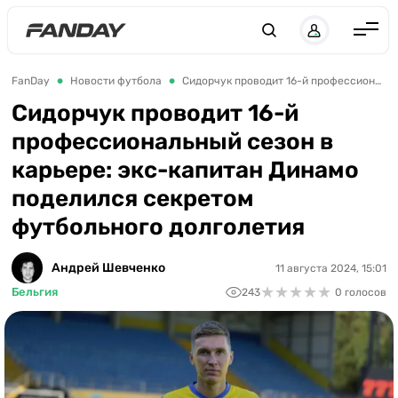
Англия
FanDay
Новости футбола
Сидорчук проводит 16-й профессиональный сезон в карьере: экс-капитан Динамо поделился секретом футбольного долголетия
Испания
Сидорчук проводит 16-й
профессиональный сезон в
Германия
карьере: экс-капитан Динамо
Италия
поделился секретом
Франция
футбольного долголетия
Украина
Андрей Шевченко
11 августа 2024, 15:01
ЛЧ
★
★
★
★
★
★
★
★
★
★
Бельгия
243
0 голосов
ЛЕ
ЧЕ-2028
Букмекеры