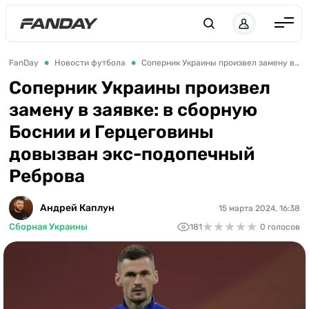
Англия
FanDay
Новости футбола
Соперник Украины произвел замену в заявке: в сборную Боснии и Герцеговины довызван экс-подопечный Реброва
Испания
Соперник Украины произвел
замену в заявке: в сборную
Германия
Боснии и Герцеговины
Италия
довызван экс-подопечный
Франция
Реброва
Украина
Андрей Каплун
15 марта 2024, 16:38
ЛЧ
★
★
★
★
★
★
★
★
★
★
Сборная Украины
181
0 голосов
ЛЕ
ЧЕ-2028
Букмекеры