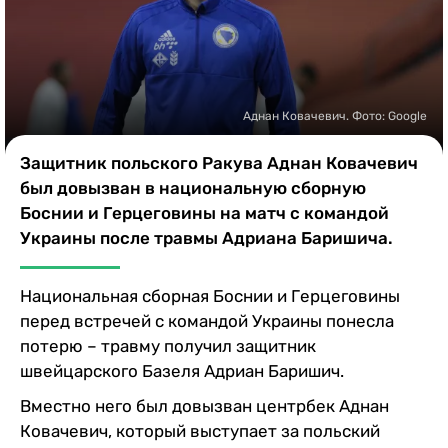
Казино
Аднан Ковачевич. Фото: Google
Защитник польского Ракува Аднан Ковачевич
был довызван в национальную сборную
Боснии и Герцеговины на матч с командой
Украины после травмы Адриана Баришича.
Национальная сборная Боснии и Герцеговины
перед встречей с командой Украины понесла
потерю – травму получил защитник
швейцарского Базеля Адриан Баришич.
Вместно него был довызван центрбек Аднан
Ковачевич, который выступает за польский